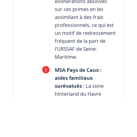
exonérations abusives
sur ces primes en les
assimilant à des frais
professionnels, ce qui est
un motif de redressement
fréquent de la part de
l’URSSAF de Seine-
Maritime.
MSA Pays de Caux :
aides familiaux
surévalués
: La zone
hinterland du Havre
compte des exploitations
maraîchères et
céréalières affiliées à la
MSA. L’erreur la plus
fréquente : les cotisations