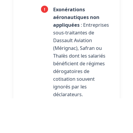
Exonérations
aéronautiques non
appliquées
: Entreprises
sous-traitantes de
Dassault Aviation
(Mérignac), Safran ou
Thalès dont les salariés
bénéficient de régimes
dérogatoires de
cotisation souvent
ignorés par les
déclarateurs.
Réduction Fillon mal
calculée
: Erreur massive
dans les TPE/PME
bordelaises où le